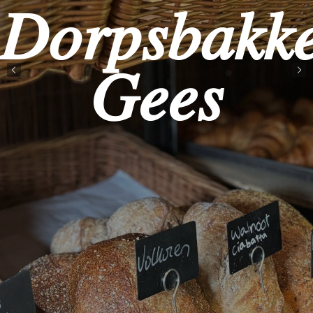
𝐷𝑜𝑟𝑝𝑠𝑏𝑎𝑘𝑘𝑒
𝐺𝑒𝑒𝑠