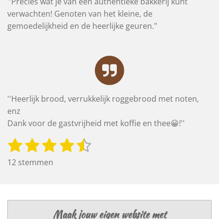
''Precies wat je van een authentieke bakkerij kunt
verwachten! Genoten van het kleine, de
gemoedelijkheid en de heerlijke geuren."
''
Heerlijk brood, verrukkelijk roggebrood met noten,
enz
Dank voor de gastvrijheid met koffie en thee😀!''
1
2
3
4
5
S
R
t
a
s
s
s
s
s
12 stemmen
e
t
t
t
t
t
t
m
i
m
e
e
e
e
e
n
e
r
r
r
r
r
g
n
Maak jouw eigen website met
: